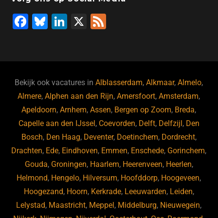
F
Bl
Li
X
F
a
u
n
e
c
e
k
e
e
s
e
d
b
ky
dI
Bekijk ook vacatures in
Alblasserdam
,
Alkmaar
,
Almelo
,
o
n
Almere
,
Alphen aan den Rijn
,
Amersfoort
,
Amsterdam
,
Apeldoorn
,
Arnhem
,
Assen
,
Bergen op Zoom
,
Breda
,
o
Capelle aan den IJssel
,
Coevorden
,
Delft
,
Delfzijl
,
Den
k
Bosch
,
Den Haag
,
Deventer
,
Doetinchem
,
Dordrecht
,
Drachten
,
Ede
,
Eindhoven
,
Emmen
,
Enschede
,
Gorinchem
,
Gouda
,
Groningen
,
Haarlem
,
Heerenveen
,
Heerlen
,
Helmond
,
Hengelo
,
Hilversum
,
Hoofddorp
,
Hoogeveen
,
Hoogezand
,
Hoorn
,
Kerkrade
,
Leeuwarden
,
Leiden
,
Lelystad
,
Maastricht
,
Meppel
,
Middelburg
,
Nieuwegein
,