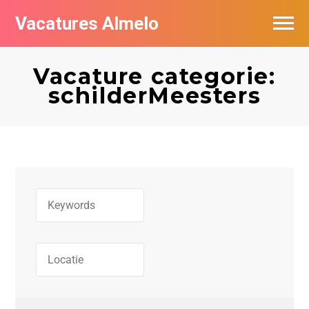
Vacatures Almelo
Vacatures per bedrijf
Vacature categorie:
De populairste vacatures in Almelo
schilderMeesters
Nieuwsbrief feed