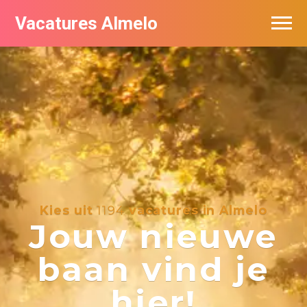
Vacatures Almelo
Vacatures per bedrijf
De populairste vacatures in Almelo
Nieuwsbrief feed
Kies uit
1194
vacatures in Almelo
Jouw nieuwe
baan vind je
hier!