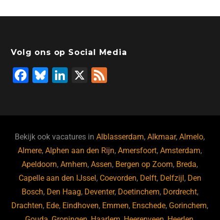
Volg ons op Social Media
F
Bl
Li
X
F
a
u
n
e
c
e
k
e
e
s
e
d
b
ky
dI
Bekijk ook vacatures in
Alblasserdam
,
Alkmaar
,
Almelo
,
o
n
Almere
,
Alphen aan den Rijn
,
Amersfoort
,
Amsterdam
,
Apeldoorn
,
Arnhem
,
Assen
,
Bergen op Zoom
,
Breda
,
o
Capelle aan den IJssel
,
Coevorden
,
Delft
,
Delfzijl
,
Den
k
Bosch
,
Den Haag
,
Deventer
,
Doetinchem
,
Dordrecht
,
Drachten
,
Ede
,
Eindhoven
,
Emmen
,
Enschede
,
Gorinchem
,
Gouda
,
Groningen
,
Haarlem
,
Heerenveen
,
Heerlen
,