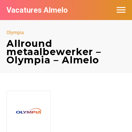
Vacatures Almelo
Vacatures per bedrijf
Olympia
De populairste vacatures in Almelo
Allround
metaalbewerker –
Nieuwsbrief feed
Olympia – Almelo