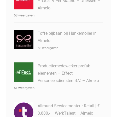
– €5.519 Per Maand – Driessen –
Almelo
53 weergaven
Toffe bijbaan bij Hunkemöller in
Almelo!
53 weergaven
Productiemedewerker prefab
elementen – Effect
Personeelsdiensten B.V. – Almelo
51 weergaven
Allround Servicemonteur Retail | €
3.800,- – WerkTalent – Almelo