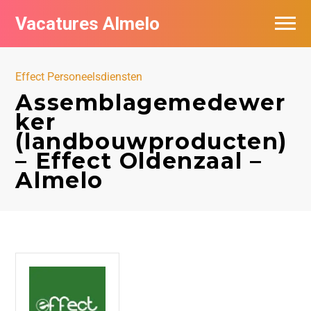
Vacatures Almelo
Vacatures per bedrijf
Effect Personeelsdiensten
De populairste vacatures in Almelo
Assemblagemedewer
ker
Nieuwsbrief feed
(landbouwproducten)
– Effect Oldenzaal –
Almelo