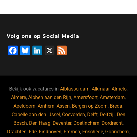
Volg ons op Social Media
F
Bl
Li
X
F
a
u
n
e
c
e
k
e
e
s
e
d
b
ky
dI
Bekijk ook vacatures in
Alblasserdam
,
Alkmaar
,
Almelo
,
o
n
Almere
,
Alphen aan den Rijn
,
Amersfoort
,
Amsterdam
,
Apeldoorn
,
Arnhem
,
Assen
,
Bergen op Zoom
,
Breda
,
o
Capelle aan den IJssel
,
Coevorden
,
Delft
,
Delfzijl
,
Den
k
Bosch
,
Den Haag
,
Deventer
,
Doetinchem
,
Dordrecht
,
Drachten
,
Ede
,
Eindhoven
,
Emmen
,
Enschede
,
Gorinchem
,