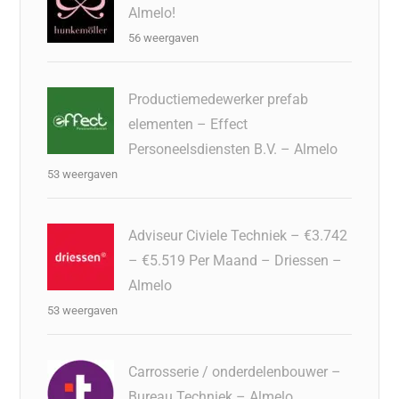
Almelo!
56 weergaven
Productiemedewerker prefab
elementen – Effect
Personeelsdiensten B.V. – Almelo
53 weergaven
Adviseur Civiele Techniek – €3.742
– €5.519 Per Maand – Driessen –
Almelo
53 weergaven
Carrosserie / onderdelenbouwer –
Bureau Techniek – Almelo