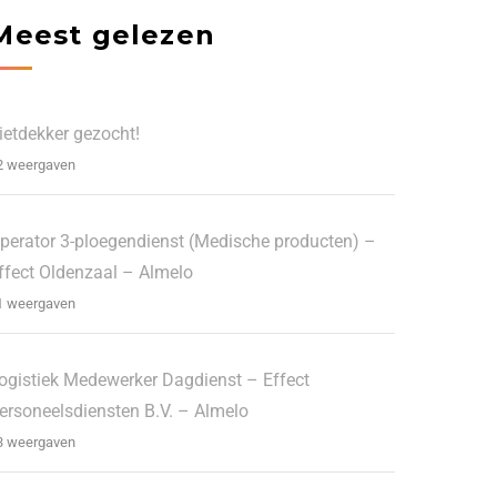
Meest gelezen
ietdekker gezocht!
2 weergaven
perator 3-ploegendienst (Medische producten) –
ffect Oldenzaal – Almelo
1 weergaven
ogistiek Medewerker Dagdienst – Effect
ersoneelsdiensten B.V. – Almelo
3 weergaven