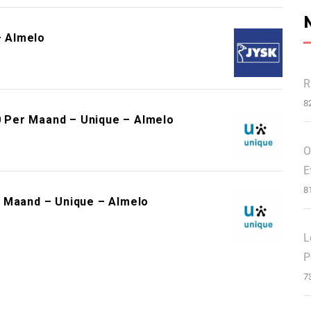
 Almelo
R
8
 Per Maand – Unique – Almelo
O
E
8
r Maand – Unique – Almelo
L
P
7