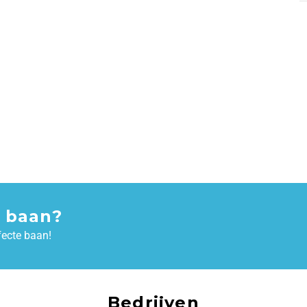
 baan?
fecte baan!
Bedrijven