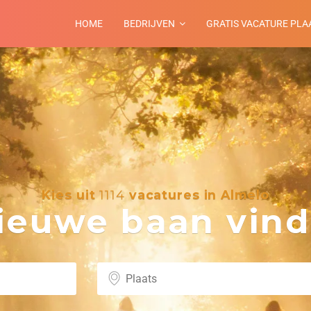
HOME
BEDRIJVEN
GRATIS VACATURE PLA
Kies uit
1114
vacatures in Almelo
euwe baan vind 