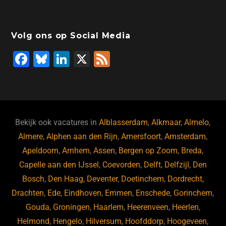
Volg ons op Social Media
F
Bl
Li
X
F
a
u
n
e
c
e
k
e
e
s
e
d
b
ky
dI
Bekijk ook vacatures in
Alblasserdam
,
Alkmaar
,
Almelo
,
o
n
Almere
,
Alphen aan den Rijn
,
Amersfoort
,
Amsterdam
,
Apeldoorn
,
Arnhem
,
Assen
,
Bergen op Zoom
,
Breda
,
o
Capelle aan den IJssel
,
Coevorden
,
Delft
,
Delfzijl
,
Den
k
Bosch
,
Den Haag
,
Deventer
,
Doetinchem
,
Dordrecht
,
Drachten
,
Ede
,
Eindhoven
,
Emmen
,
Enschede
,
Gorinchem
,
Gouda
,
Groningen
,
Haarlem
,
Heerenveen
,
Heerlen
,
Helmond
,
Hengelo
,
Hilversum
,
Hoofddorp
,
Hoogeveen
,