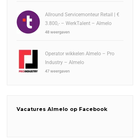
Allround Servicemonteur Retail | €
3.800,- – WerkTalent – Almelo
48 weergaven
Operator wikkelen Almelo – Pro
Industry – Almelo
47 weergaven
Vacatures Almelo op Facebook