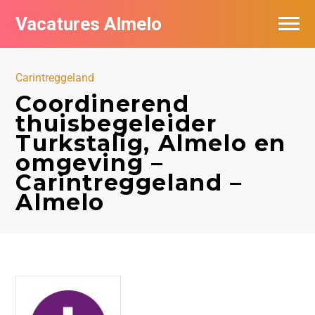
Vacatures Almelo
Vacatures per bedrijf
Carintreggeland
De populairste vacatures in Almelo
Coordinerend
thuisbegeleider
Nieuwsbrief feed
Turkstalig, Almelo en
omgeving –
Carintreggeland –
Almelo