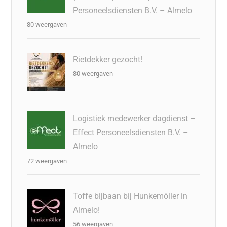
Personeelsdiensten B.V. – Almelo
80 weergaven
Rietdekker gezocht!
80 weergaven
Logistiek medewerker dagdienst –
Effect Personeelsdiensten B.V. –
Almelo
72 weergaven
Toffe bijbaan bij Hunkemöller in
Almelo!
56 weergaven