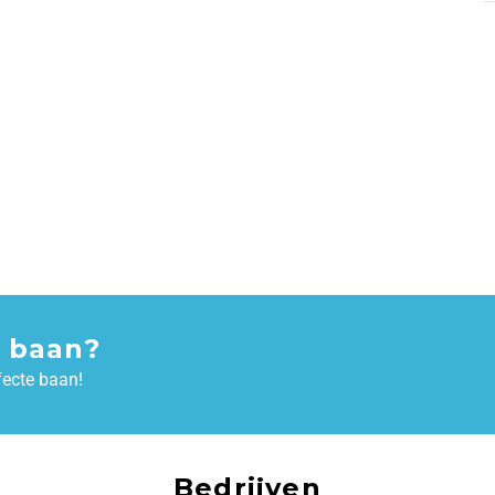
 baan?
fecte baan!
Bedrijven