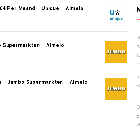
464 Per Maand – Unique – Almelo
G
o Supermarkten – Almelo
A
1
R
 – Jumbo Supermarkten – Almelo
8
O
E
7