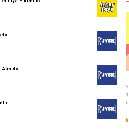
ntertoys – Almelo
elo
 Almelo
S
1
elo
m
I