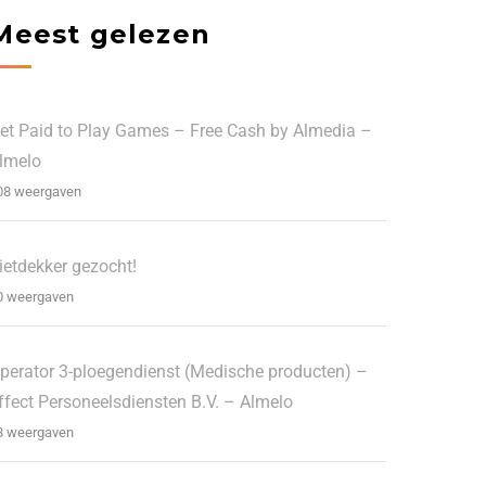
Meest gelezen
et Paid to Play Games – Free Cash by Almedia –
lmelo
08 weergaven
ietdekker gezocht!
0 weergaven
perator 3-ploegendienst (Medische producten) –
ffect Personeelsdiensten B.V. – Almelo
8 weergaven