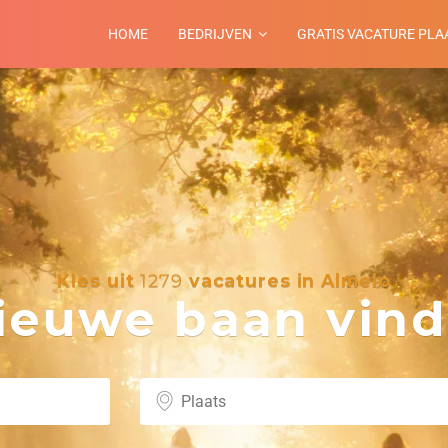
HOME
BEDRIJVEN
GRATIS VACATURE PLA
Kies uit
1279
vacatures in Almelo
euwe baan vind 