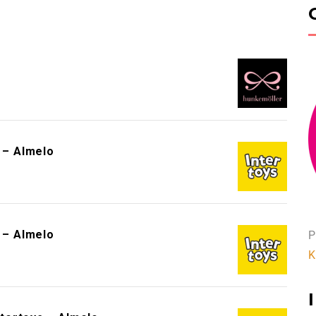
!
s – Almelo
s – Almelo
P
K