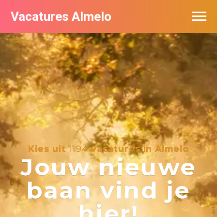
Vacatures Almelo
Vacatures per bedrijf
De populairste vacatures in Almelo
Nieuwsbrief feed
Kies uit
1194
vacatures in Almelo
Jouw nieuwe
baan vind je
hier!