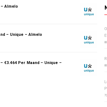
 – Almelo
O
nd – Unique – Almelo
E
8
R
– €3.464 Per Maand – Unique –
8
L
P
7