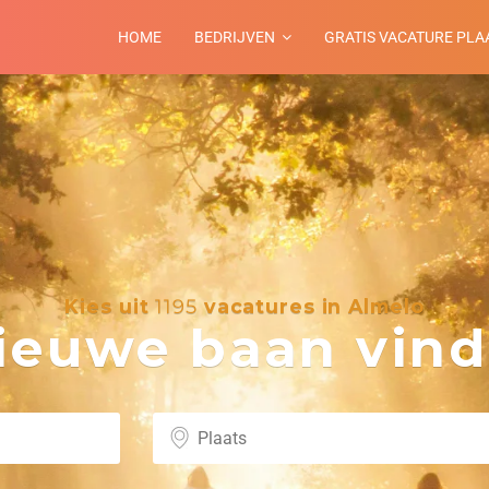
HOME
BEDRIJVEN
GRATIS VACATURE PLA
Kies uit
1195
vacatures in Almelo
euwe baan vind 