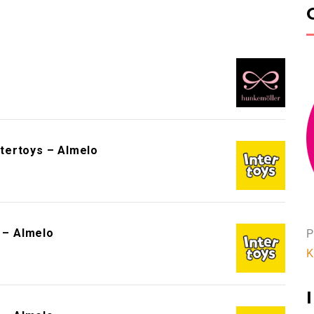
!
ntertoys – Almelo
s – Almelo
P
K