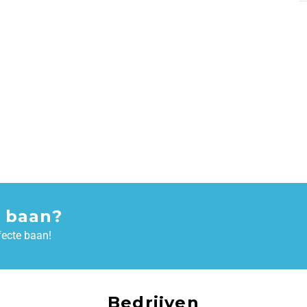
 baan?
fecte baan!
Bedrijven