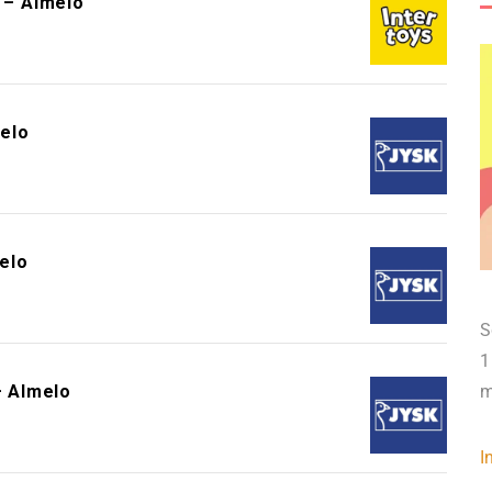
s – Almelo
elo
elo
S
1
 Almelo
m
I