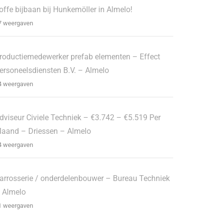
offe bijbaan bij Hunkemöller in Almelo!
7 weergaven
roductiemedewerker prefab elementen – Effect
ersoneelsdiensten B.V. – Almelo
4 weergaven
dviseur Civiele Techniek – €3.742 – €5.519 Per
aand – Driessen – Almelo
4 weergaven
arrosserie / onderdelenbouwer – Bureau Techniek
 Almelo
1 weergaven