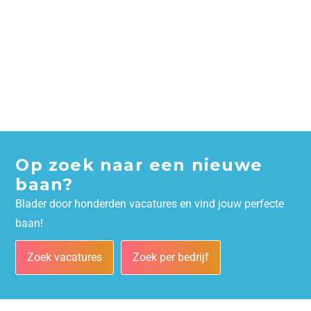
Op zoek naar een nieuwe
baan?
Blader door honderden vacatures en vind jouw perfecte
baan!
Zoek vacatures
Zoek per bedrijf