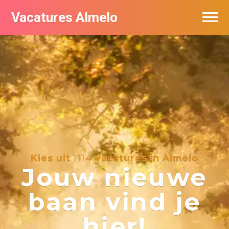
Vacatures Almelo
Vacatures per bedrijf
De populairste vacatures in Almelo
Nieuwsbrief feed
Kies uit
1114
vacatures in Almelo
Jouw nieuwe
baan vind je
hier!