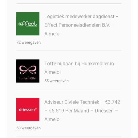
Logistiek medewerker dagdienst –
Effect Personeelsdiensten B.V. –
Almelo
72 weergaven
Toffe bijbaan bij Hunkemöller in
Almelo!
55 weergaven
Adviseur Civiele Techniek – €3.742
– €5.519 Per Maand – Driessen –
Almelo
53 weergaven