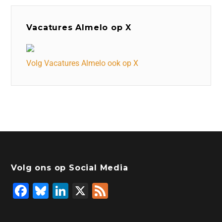
Vacatures Almelo op X
Volg Vacatures Almelo ook op X
Volg ons op Social Media
F
Bl
Li
X
F
a
u
n
e