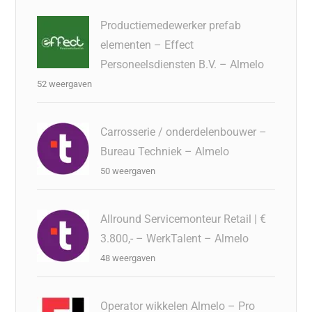
Productiemedewerker prefab
elementen – Effect
Personeelsdiensten B.V. – Almelo
52 weergaven
Carrosserie / onderdelenbouwer –
Bureau Techniek – Almelo
50 weergaven
Allround Servicemonteur Retail | €
3.800,- – WerkTalent – Almelo
48 weergaven
Operator wikkelen Almelo – Pro