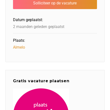
b
dI
d
d
A
o
n
o
s
p
o
n
p
Datum geplaatst:
k
2 maanden geleden geplaatst
Plaats:
Almelo
Gratis vacature plaatsen