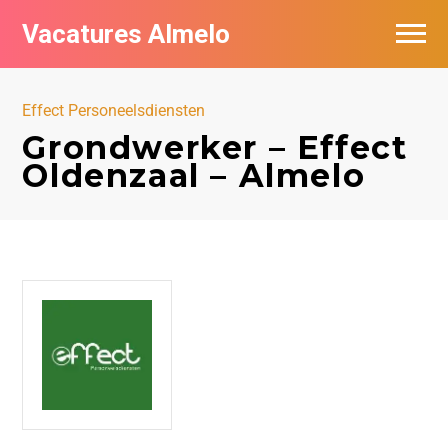
Vacatures Almelo
Vacatures per bedrijf
Effect Personeelsdiensten
De populairste vacatures in Almelo
Grondwerker – Effect
Oldenzaal – Almelo
Nieuwsbrief feed