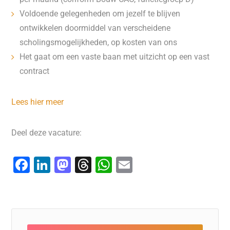
Voldoende gelegenheden om jezelf te blijven
ontwikkelen doormiddel van verscheidene
scholingsmogelijkheden, op kosten van ons
Het gaat om een vaste baan met uitzicht op een vast
contract
Lees hier meer
Deel deze vacature:
F
Li
M
T
W
E
a
n
a
hr
h
m
c
k
st
e
at
ai
e
e
o
a
s
l