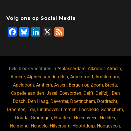
Volg ons op Social Media
F
Bl
Li
X
F
a
u
n
e
c
e
k
e
e
s
e
d
b
ky
dI
Bekijk ook vacatures in
Alblasserdam
,
Alkmaar
,
Almelo
,
o
n
Almere
,
Alphen aan den Rijn
,
Amersfoort
,
Amsterdam
,
Apeldoorn
,
Arnhem
,
Assen
,
Bergen op Zoom
,
Breda
,
o
Capelle aan den IJssel
,
Coevorden
,
Delft
,
Delfzijl
,
Den
k
Bosch
,
Den Haag
,
Deventer
,
Doetinchem
,
Dordrecht
,
Drachten
,
Ede
,
Eindhoven
,
Emmen
,
Enschede
,
Gorinchem
,
Gouda
,
Groningen
,
Haarlem
,
Heerenveen
,
Heerlen
,
Helmond
,
Hengelo
,
Hilversum
,
Hoofddorp
,
Hoogeveen
,