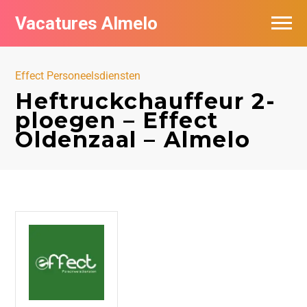
Vacatures Almelo
Vacatures per bedrijf
Effect Personeelsdiensten
De populairste vacatures in Almelo
Heftruckchauffeur 2-
ploegen – Effect
Nieuwsbrief feed
Oldenzaal – Almelo