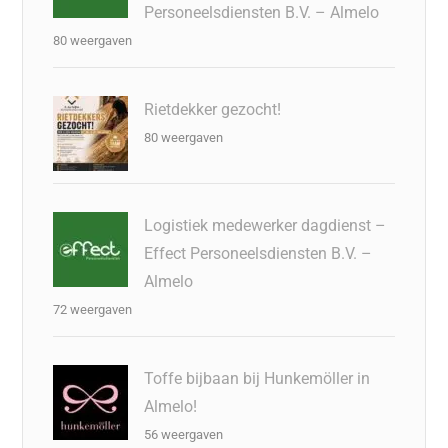
Personeelsdiensten B.V. – Almelo
80 weergaven
Rietdekker gezocht!
80 weergaven
Logistiek medewerker dagdienst –
Effect Personeelsdiensten B.V. –
Almelo
72 weergaven
Toffe bijbaan bij Hunkemöller in
Almelo!
56 weergaven