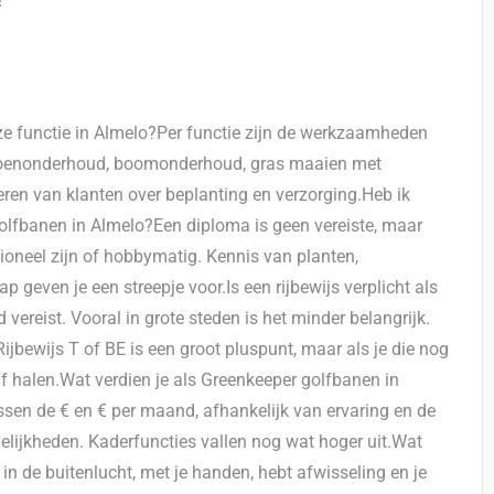
!
ze functie in Almelo?Per functie zijn de werkzaamheden
roenonderhoud, boomonderhoud, gras maaien met
ren van klanten over beplanting en verzorging.Heb ik
golfbanen in Almelo?Een diploma is geen vereiste, maar
sioneel zijn of hobbymatig. Kennis van planten,
even je een streepje voor.Is een rijbewijs verplicht als
d vereist. Vooral in grote steden is het minder belangrijk.
ijbewijs T of BE is een groot pluspunt, maar als je die nog
jf halen.Wat verdien je als Greenkeeper golfbanen in
ssen de € en € per maand, afhankelijk van ervaring en de
elijkheden. Kaderfuncties vallen nog wat hoger uit.Wat
in de buitenlucht, met je handen, hebt afwisseling en je