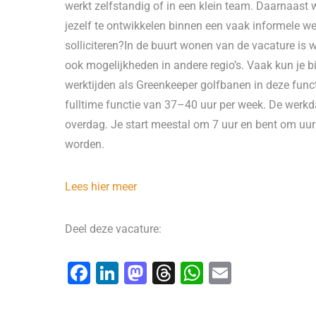
werkt zelfstandig of in een klein team. Daarnaast
jezelf te ontwikkelen binnen een vaak informele w
solliciteren?In de buurt wonen van de vacature is we
ook mogelijkheden in andere regio’s. Vaak kun je bi
werktijden als Greenkeeper golfbanen in deze func
fulltime functie van 37–40 uur per week. De werk
overdag. Je start meestal om 7 uur en bent om uur
worden.
Lees hier meer
Deel deze vacature:
F
Li
M
T
W
E
a
n
a
hr
h
m