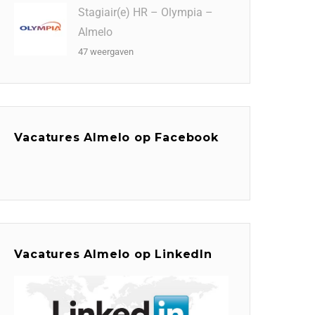
Stagiair(e) HR – Olympia –
Almelo
47 weergaven
Vacatures Almelo op Facebook
Vacatures Almelo op LinkedIn