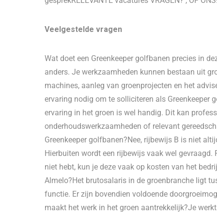
gesprekRELEVANTE vacatures VRAGEN? , OF ONS
Veelgestelde vragen
Wat doet een Greenkeeper golfbanen precies in de
anders. Je werkzaamheden kunnen bestaan uit g
machines, aanleg van groenprojecten en het advise
ervaring nodig om te solliciteren als Greenkeeper 
ervaring in het groen is wel handig. Dit kan profes
onderhoudswerkzaamheden of relevant gereedschap g
Greenkeeper golfbanen?Nee, rijbewijs B is niet altij
Hierbuiten wordt een rijbewijs vaak wel gevraagd. R
niet hebt, kun je deze vaak op kosten van het bedri
Almelo?Het brutosalaris in de groenbranche ligt tu
functie. Er zijn bovendien voldoende doorgroeimog
maakt het werk in het groen aantrekkelijk?Je werkt 