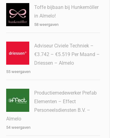
Toffe bijbaan bij Hunkemöller
in Almelo!
58 weergaven
Adviseur Civiele Techniek –
€3.742 – €5.519 Per Maand –
Driessen – Almelo
55 weergaven
Productiemedewerker Prefab
Elementen – Effect
Personeelsdiensten B.V. –
Almelo
54 weergaven