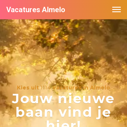
Vacatures Almelo
Vacatures per bedrijf
De populairste vacatures in Almelo
Nieuwsbrief feed
Kies uit
1114
vacatures in Almelo
Jouw nieuwe
baan vind je
hier!