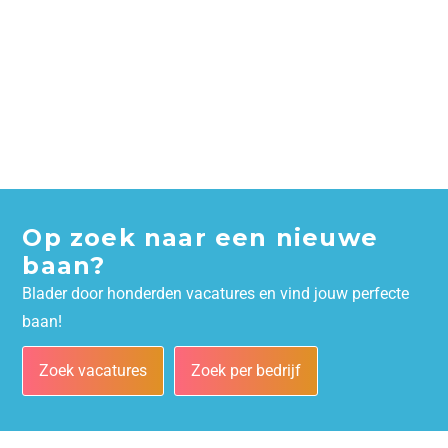
Op zoek naar een nieuwe
baan?
Blader door honderden vacatures en vind jouw perfecte
baan!
Zoek vacatures
Zoek per bedrijf