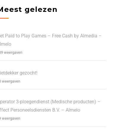
Meest gelezen
et Paid to Play Games – Free Cash by Almedia –
lmelo
09 weergaven
ietdekker gezocht!
0 weergaven
perator 3-ploegendienst (Medische producten) –
ffect Personeelsdiensten B.V. – Almelo
9 weergaven