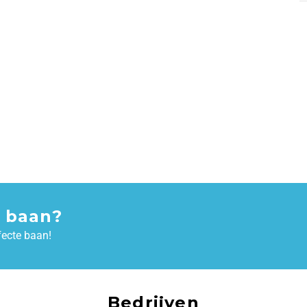
 baan?
fecte baan!
Bedrijven