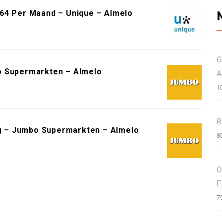
464 Per Maand – Unique – Almelo
G
o Supermarkten – Almelo
A
1
R
 – Jumbo Supermarkten – Almelo
8
O
E
7