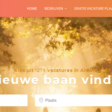
HOME
BEDRIJVEN
GRATIS VACATURE PLA
Kies uit
1279
vacatures in Almelo
euwe baan vind 