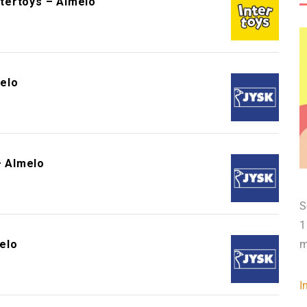
ntertoys – Almelo
elo
 Almelo
S
1
elo
m
I