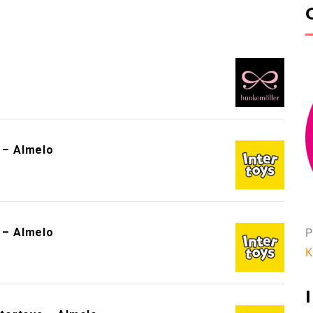
!
s – Almelo
s – Almelo
P
K