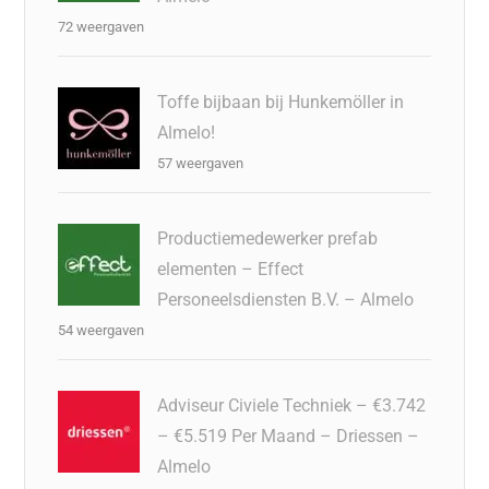
72 weergaven
Toffe bijbaan bij Hunkemöller in
Almelo!
57 weergaven
Productiemedewerker prefab
elementen – Effect
Personeelsdiensten B.V. – Almelo
54 weergaven
Adviseur Civiele Techniek – €3.742
– €5.519 Per Maand – Driessen –
Almelo