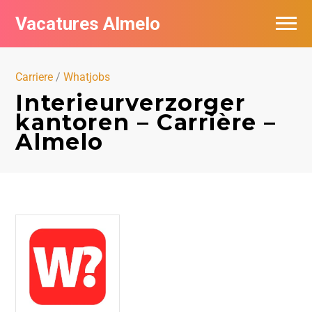
Vacatures Almelo
Vacatures per bedrijf
Carriere
/
Whatjobs
De populairste vacatures in Almelo
Interieurverzorger
kantoren – Carrière –
Nieuwsbrief feed
Almelo