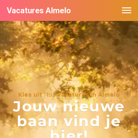
Vacatures Almelo
Vacatures per bedrijf
De populairste vacatures in Almelo
Nieuwsbrief feed
Kies uit
1195
vacatures in Almelo
Jouw nieuwe
baan vind je
hier!