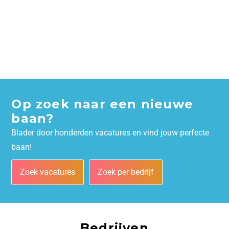
Op zoek naar een nieuwe
baan?
Blader door honderden vacatures en vind jouw perfecte
baan!
Zoek vacatures
Zoek per bedrijf
Bedrijven