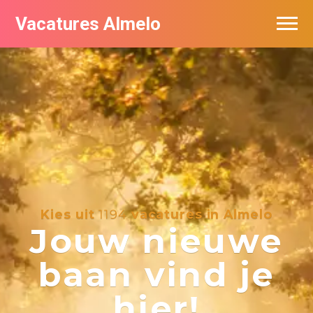
Vacatures Almelo
Vacatures per bedrijf
De populairste vacatures in Almelo
Nieuwsbrief feed
Kies uit
1194
vacatures in Almelo
Jouw nieuwe
baan vind je
hier!