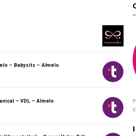
!
lo – Babysits – Almelo
nical – VDL – Almelo
P
K