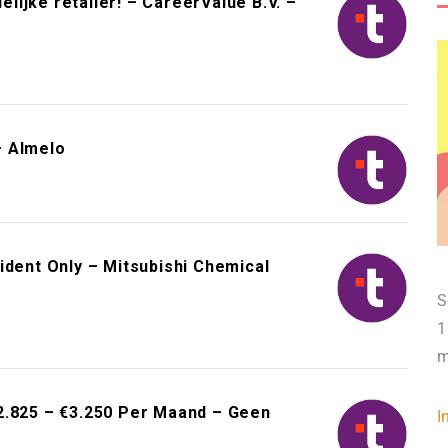
elijke retailer! – CareerValue B.V. –
– Almelo
ident Only – Mitsubishi Chemical
S
1
m
2.825 – €3.250 Per Maand – Geen
I