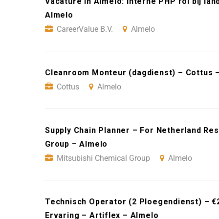
Vacature in Almelo: Interne PHP rol bij land
Almelo
CareerValue B.V.
Almelo
Cleanroom Monteur (dagdienst) – Cottus 
Cottus
Almelo
Supply Chain Planner – For Netherland Res
Group – Almelo
Mitsubishi Chemical Group
Almelo
Technisch Operator (2 Ploegendienst) – €
Ervaring – Artiflex – Almelo