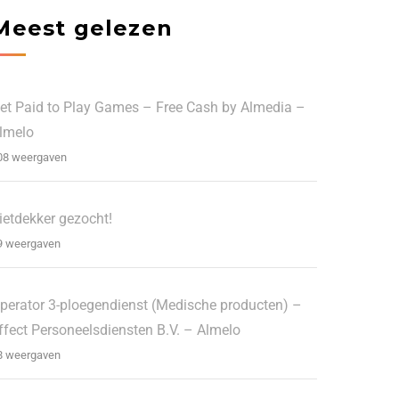
Meest gelezen
et Paid to Play Games – Free Cash by Almedia –
lmelo
08 weergaven
ietdekker gezocht!
9 weergaven
perator 3-ploegendienst (Medische producten) –
ffect Personeelsdiensten B.V. – Almelo
8 weergaven