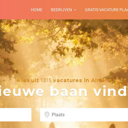
HOME
BEDRIJVEN
GRATIS VACATURE PLA
Kies uit
1315
vacatures in Almelo
euwe baan vind 