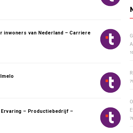
or inwoners van Nederland – Carriere
G
A
1
R
Almelo
7
O
E
Ervaring – Productiebedrijf –
7