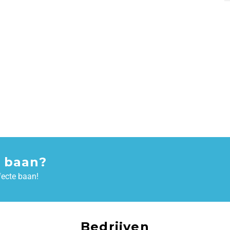
 baan?
fecte baan!
Bedrijven