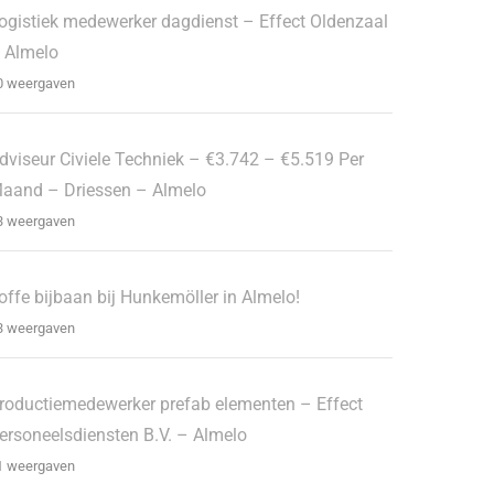
ogistiek medewerker dagdienst – Effect Oldenzaal
 Almelo
0 weergaven
dviseur Civiele Techniek – €3.742 – €5.519 Per
aand – Driessen – Almelo
3 weergaven
offe bijbaan bij Hunkemöller in Almelo!
3 weergaven
roductiemedewerker prefab elementen – Effect
ersoneelsdiensten B.V. – Almelo
1 weergaven