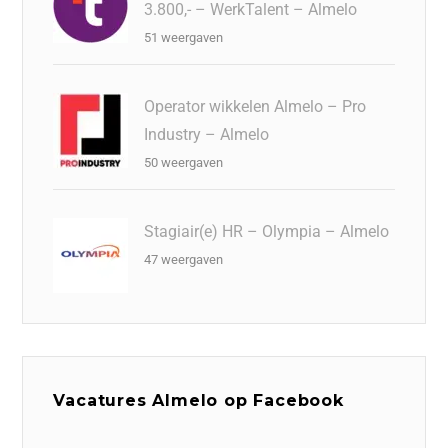
3.800,- – WerkTalent – Almelo
51 weergaven
Operator wikkelen Almelo – Pro
Industry – Almelo
50 weergaven
Stagiair(e) HR – Olympia – Almelo
47 weergaven
Vacatures Almelo op Facebook