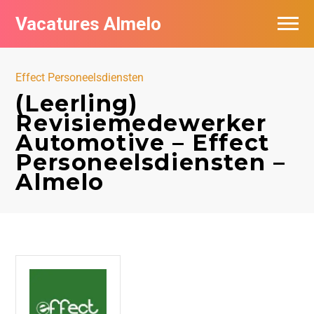
Vacatures Almelo
Vacatures per bedrijf
Effect Personeelsdiensten
De populairste vacatures in Almelo
(Leerling)
Revisiemedewerker
Nieuwsbrief feed
Automotive – Effect
Personeelsdiensten –
Almelo