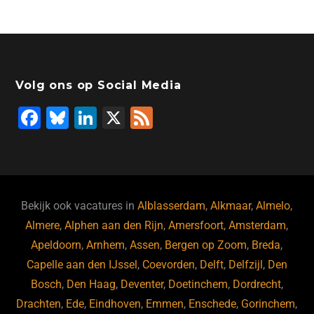
Volg ons op Social Media
F
Bl
Li
X
F
a
u
n
e
c
e
k
e
e
s
e
d
b
ky
dI
Bekijk ook vacatures in
Alblasserdam
,
Alkmaar
,
Almelo
,
o
n
Almere
,
Alphen aan den Rijn
,
Amersfoort
,
Amsterdam
,
Apeldoorn
,
Arnhem
,
Assen
,
Bergen op Zoom
,
Breda
,
o
Capelle aan den IJssel
,
Coevorden
,
Delft
,
Delfzijl
,
Den
k
Bosch
,
Den Haag
,
Deventer
,
Doetinchem
,
Dordrecht
,
Drachten
,
Ede
,
Eindhoven
,
Emmen
,
Enschede
,
Gorinchem
,