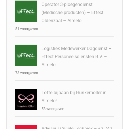
Operator 3-ploegendienst
(Medische producten) – Effect
Oldenzaal – Almelo
81 weergaven
Logistiek Medewerker Dagdienst –
Effect Personeelsdiensten B.V. –
Almelo
73 weergaven
Toffe bijbaan bij Hunkemöller in
Almelo!
58 weergaven
Adviseur Civiele Techniek – €3.742