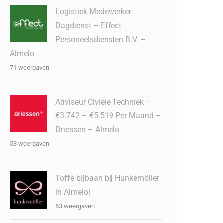
Logistiek Medewerker
Dagdienst – Effect
Personeelsdiensten B.V. –
Almelo
71 weergaven
Adviseur Civiele Techniek –
€3.742 – €5.519 Per Maand –
Driessen – Almelo
53 weergaven
Toffe bijbaan bij Hunkemöller
in Almelo!
53 weergaven