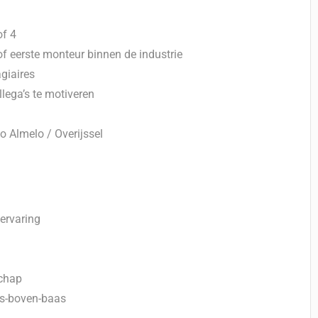
of 4
of eerste monteur binnen de industrie
giaires
llega’s te motiveren
o Almelo / Overijssel
 ervaring
schap
as-boven-baas