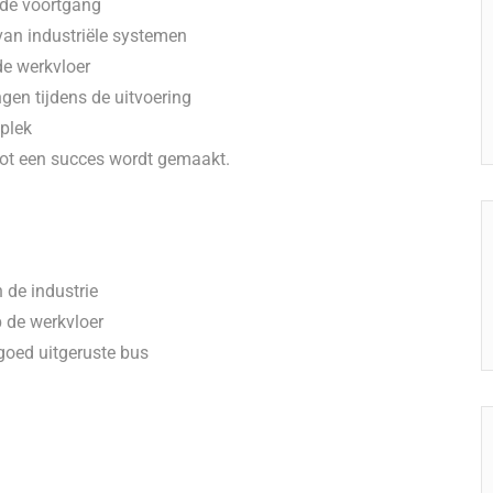
de voortgang
van industriële systemen
de werkvloer
gen tijdens de uitvoering
kplek
 tot een succes wordt gemaakt.
 de industrie
p de werkvloer
goed uitgeruste bus