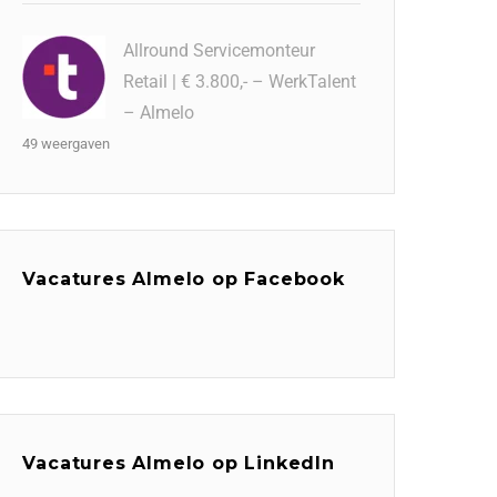
Allround Servicemonteur
Retail | € 3.800,- – WerkTalent
– Almelo
49 weergaven
Vacatures Almelo op Facebook
Vacatures Almelo op LinkedIn