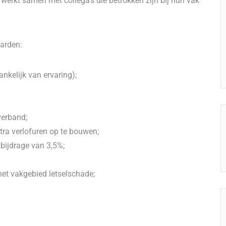
werkt samen met collega's die betrokken zijn bij hun vak
arden:
ankelijk van ervaring);
tverband;
tra verlofuren op te bouwen;
 bijdrage van 3,5%;
et vakgebied letselschade;