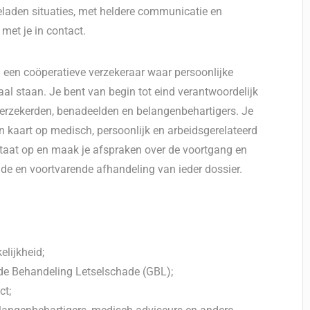
eladen situaties, met heldere communicatie en
et je in contact.
n een coöperatieve verzekeraar waar persoonlijke
l staan. Je bent van begin tot eind verantwoordelijk
verzekerden, benadeelden en belangenbehartigers. Je
in kaart op medisch, persoonlijk en arbeidsgerelateerd
estaat op en maak je afspraken over de voortgang en
nde en voortvarende afhandeling van ieder dossier.
elijkheid;
de Behandeling Letselschade (GBL);
ct;