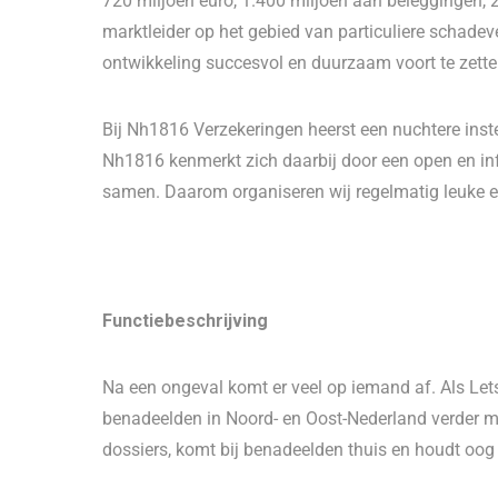
720 miljoen euro, 1.400 miljoen aan beleggingen, 
marktleider op het gebied van particuliere schadev
ontwikkeling succesvol en duurzaam voort te zetten
Bij Nh1816 Verzekeringen heerst een nuchtere instel
Nh1816 kenmerkt zich daarbij door een open en inf
samen. Daarom organiseren wij regelmatig leuke ev
Functiebeschrijving
Na een ongeval komt er veel op iemand af. Als Let
benadeelden in Noord- en Oost-Nederland verder m
dossiers, komt bij benadeelden thuis en houdt oog