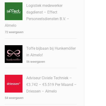
Logistiek medewerker
dagdienst – Effect
Personeelsdiensten B.V. –
Almelo
72 weergaven
Toffe bijbaan bij Hunkemöller
in Almelo!
56 weergaven
Adviseur Civiele Techniek –
€3.742 – €5.519 Per Maand –
Driessen – Almelo
54 weergaven