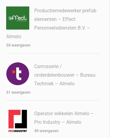
Productiemedewerker prefab
elementen – Effect
Personeelsdiensten B.V. –
Almelo
53 weergaven
Carrosserie /
onderdelenbouwer – Bureau
Techniek – Almelo
51 weergaven
Operator wikkelen Almelo –
Pro Industry – Almelo
49 weergaven