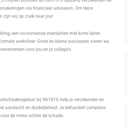
2,9 miljoen polissen en ruim 670 duizend verzekerden de
erzekeringen via financieel adviseurs. Om deze
 zijn wij op zoek naar jou!
ling, een no-nonsense mentaliteit met korte lijnen.
ormele werksfeer. Grote en kleine successen vieren wij
enementen voor jou en je collega's.
selschaderegelaar bij Nh1816 help je verzekerden en
et aandacht en duidelijkheid. Je behandelt complexe
 voor de mens achter de schade.