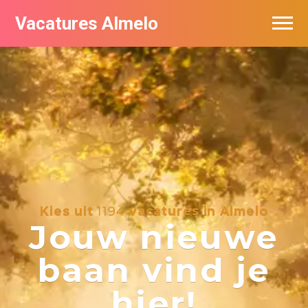
Vacatures Almelo
Vacatures per bedrijf
De populairste vacatures in Almelo
Nieuwsbrief feed
Kies uit
1194
vacatures in Almelo
Jouw nieuwe
baan vind je
hier!