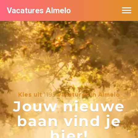
Vacatures Almelo
Vacatures per bedrijf
De populairste vacatures in Almelo
Nieuwsbrief feed
Kies uit
1195
vacatures in Almelo
Jouw nieuwe
baan vind je
hier!