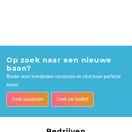
Op zoek naar een nieuwe
baan?
Blader door honderden vacatures en vind jouw perfecte
baan!
Zoek vacatures
Zoek per bedrijf
Bedrijven