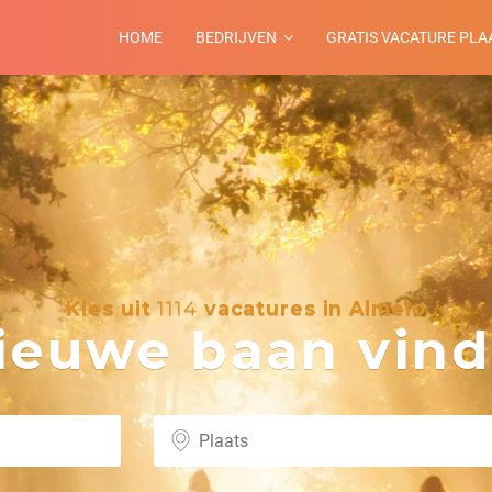
HOME
BEDRIJVEN
GRATIS VACATURE PLA
Kies uit
1114
vacatures in Almelo
euwe baan vind 