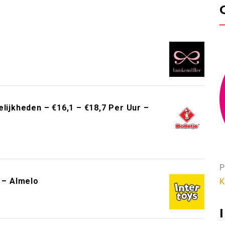
!
jkheden – €16,1 – €18,7 Per Uur –
P
s – Almelo
K