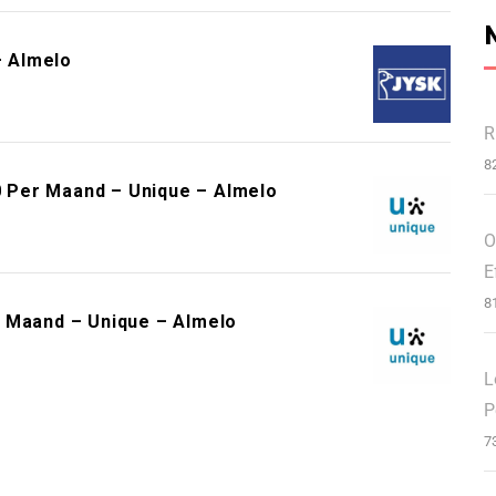
 Almelo
R
8
 Per Maand – Unique – Almelo
O
E
8
r Maand – Unique – Almelo
L
P
7