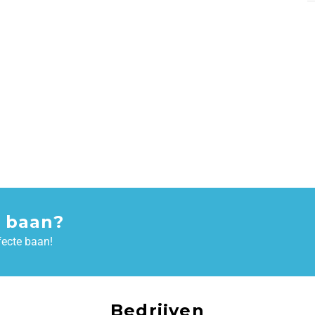
 baan?
fecte baan!
Bedrijven