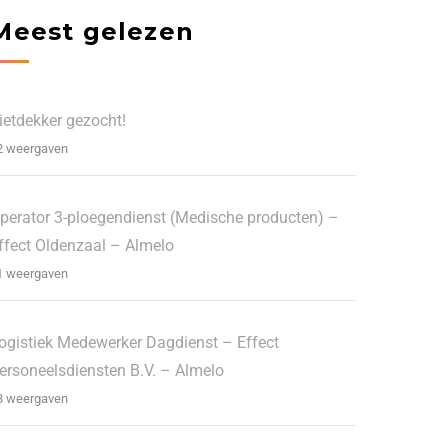
Meest gelezen
ietdekker gezocht!
2 weergaven
perator 3-ploegendienst (Medische producten) –
ffect Oldenzaal – Almelo
1 weergaven
ogistiek Medewerker Dagdienst – Effect
ersoneelsdiensten B.V. – Almelo
3 weergaven