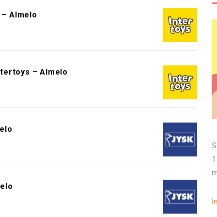
s – Almelo
ntertoys – Almelo
elo
S
1
m
elo
I