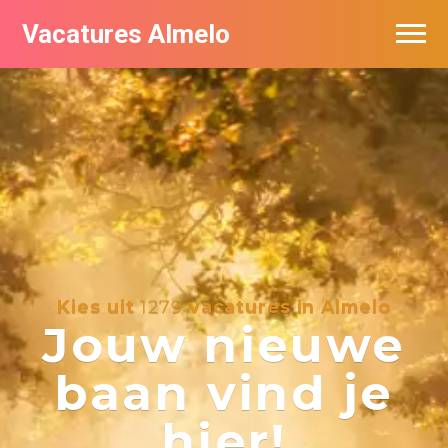
Vacatures Almelo
Vacatures per bedrijf
De populairste vacatures in Almelo
Nieuwsbrief feed
Kies uit
1279
vacatures in Almelo
Jouw nieuwe
baan vind je
hier!