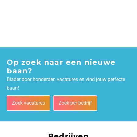
Op zoek naar een nieuwe
baan?
Blader door honderden vacatures en vind jouw perfecte
baan!
Zoek vacatures
Zoek per bedrijf
Bedrijven