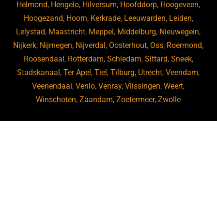
Helmond
,
Hengelo
,
Hilversum
,
Hoofddorp
,
Hoogeveen
,
Hoogezand
,
Hoorn
,
Kerkrade
,
Leeuwarden
,
Leiden
,
Lelystad
,
Maastricht
,
Meppel
,
Middelburg
,
Nieuwegein
,
Nijkerk
,
Nijmegen
,
Nijverdal
,
Oosterhout
,
Oss
,
Roermond
,
Roosendaal
,
Rotterdam
,
Schiedam
,
Sittard
,
Sneek
,
Stadskanaal
,
Ter Apel
,
Tiel
,
Tilburg
,
Utrecht
,
Veendam
,
Veenendaal
,
Venlo
,
Venray
,
Vlissingen
,
Weert
,
Winschoten
,
Zaandam
,
Zoetermeer
,
Zwolle