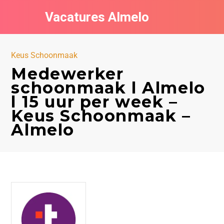
Vacatures Almelo
Vacatures per bedrijf
Keus Schoonmaak
De populairste vacatures in Almelo
Medewerker
schoonmaak l Almelo
Nieuwsbrief feed
l 15 uur per week –
Keus Schoonmaak –
Almelo