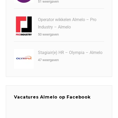
51 weergaven
Operator wikkelen Almelo – Pro
Industry – Almelo
50 weergaven
Stagiair(e) HR – Olympia – Almelo
47 weergaven
Vacatures Almelo op Facebook