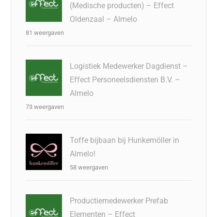
(Medische producten) – Effect
Oldenzaal – Almelo
81 weergaven
Logistiek Medewerker Dagdienst –
Effect Personeelsdiensten B.V. –
Almelo
73 weergaven
Toffe bijbaan bij Hunkemöller in
Almelo!
58 weergaven
Productiemedewerker Prefab
Elementen – Effect