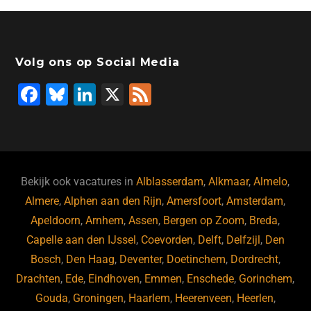
Volg ons op Social Media
F
Bl
Li
X
F
a
u
n
e
c
e
k
e
e
s
e
d
b
ky
dI
Bekijk ook vacatures in
Alblasserdam
,
Alkmaar
,
Almelo
,
o
n
Almere
,
Alphen aan den Rijn
,
Amersfoort
,
Amsterdam
,
Apeldoorn
,
Arnhem
,
Assen
,
Bergen op Zoom
,
Breda
,
o
Capelle aan den IJssel
,
Coevorden
,
Delft
,
Delfzijl
,
Den
k
Bosch
,
Den Haag
,
Deventer
,
Doetinchem
,
Dordrecht
,
Drachten
,
Ede
,
Eindhoven
,
Emmen
,
Enschede
,
Gorinchem
,
Gouda
,
Groningen
,
Haarlem
,
Heerenveen
,
Heerlen
,