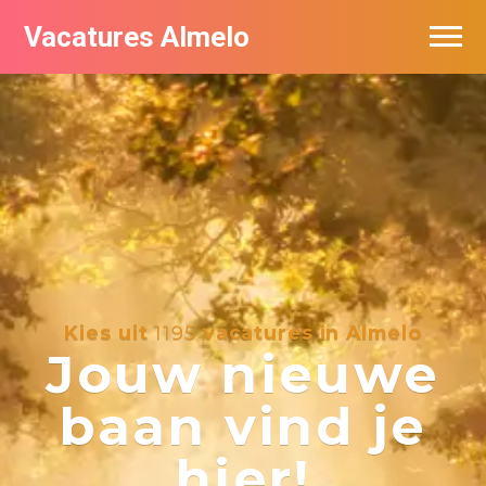
Vacatures Almelo
Vacatures per bedrijf
De populairste vacatures in Almelo
Nieuwsbrief feed
Kies uit
1195
vacatures in Almelo
Jouw nieuwe
baan vind je
hier!