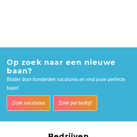
Op zoek naar een nieuwe
baan?
Blader door honderden vacatures en vind jouw perfecte
baan!
Zoek vacatures
Zoek per bedrijf
Bedrijven