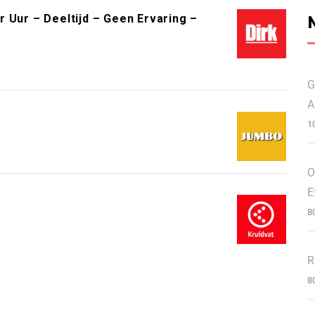
 Uur – Deeltijd – Geen Ervaring –
G
A
1
O
E
8
R
8