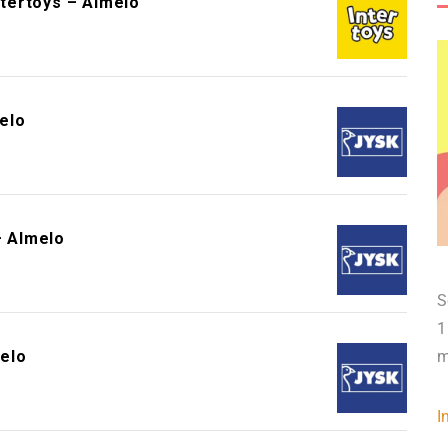
ntertoys – Almelo
elo
 Almelo
S
1
elo
m
I