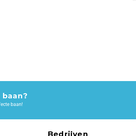
 baan?
fecte baan!
Bedrijven