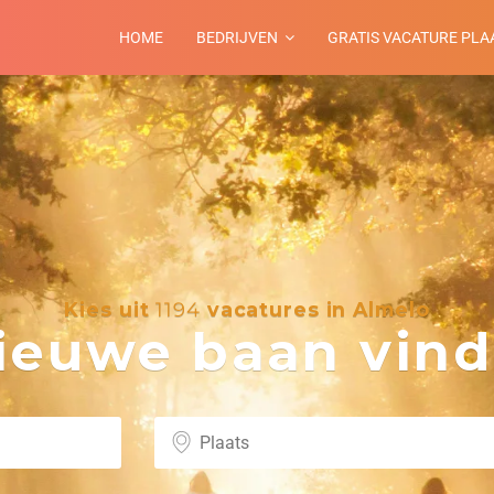
HOME
BEDRIJVEN
GRATIS VACATURE PLA
Kies uit
1194
vacatures in Almelo
euwe baan vind 