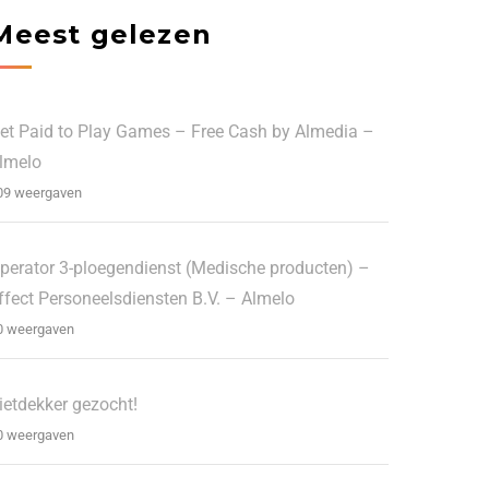
Meest gelezen
et Paid to Play Games – Free Cash by Almedia –
lmelo
09 weergaven
perator 3-ploegendienst (Medische producten) –
ffect Personeelsdiensten B.V. – Almelo
0 weergaven
ietdekker gezocht!
0 weergaven