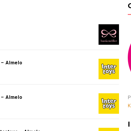
!
s – Almelo
s – Almelo
P
K