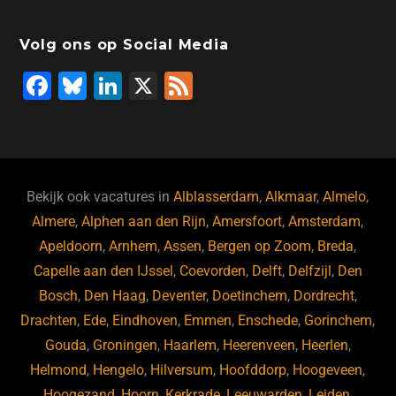
Volg ons op Social Media
F
Bl
Li
X
F
a
u
n
e
c
e
k
e
e
s
e
d
b
ky
dI
Bekijk ook vacatures in
Alblasserdam
,
Alkmaar
,
Almelo
,
o
n
Almere
,
Alphen aan den Rijn
,
Amersfoort
,
Amsterdam
,
Apeldoorn
,
Arnhem
,
Assen
,
Bergen op Zoom
,
Breda
,
o
Capelle aan den IJssel
,
Coevorden
,
Delft
,
Delfzijl
,
Den
k
Bosch
,
Den Haag
,
Deventer
,
Doetinchem
,
Dordrecht
,
Drachten
,
Ede
,
Eindhoven
,
Emmen
,
Enschede
,
Gorinchem
,
Gouda
,
Groningen
,
Haarlem
,
Heerenveen
,
Heerlen
,
Helmond
,
Hengelo
,
Hilversum
,
Hoofddorp
,
Hoogeveen
,
Hoogezand
,
Hoorn
,
Kerkrade
,
Leeuwarden
,
Leiden
,