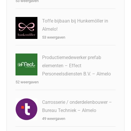
53 weergaven
Toffe bijbaan bij Hunkemöller in
Almelo!
53 weergaven
Productiemedewerker prefab
elementen – Effect
Personeelsdiensten B.V. – Almelo
52 weergaven
Carrosserie / onderdelenbouwer –
Bureau Techniek – Almelo
49 weergaven