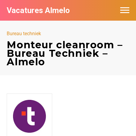
Vacatures Almelo
Vacatures per bedrijf
Bureau techniek
De populairste vacatures in Almelo
Monteur cleanroom –
Bureau Techniek –
Nieuwsbrief feed
Almelo