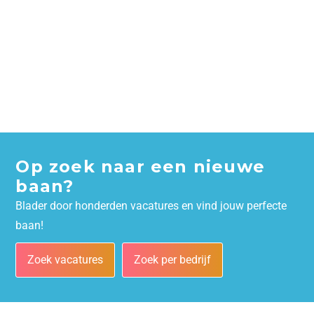
Op zoek naar een nieuwe
baan?
Blader door honderden vacatures en vind jouw perfecte
baan!
Zoek vacatures
Zoek per bedrijf