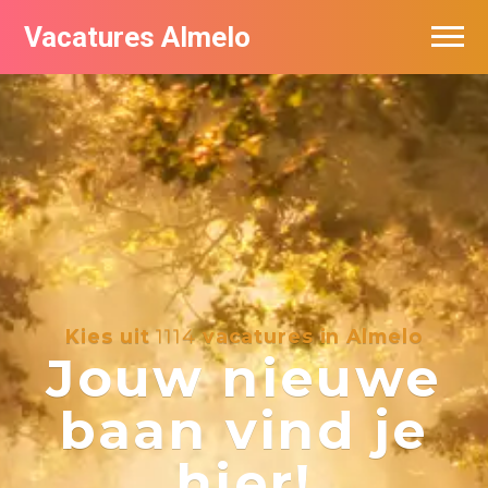
Vacatures Almelo
Vacatures per bedrijf
De populairste vacatures in Almelo
Nieuwsbrief feed
Kies uit
1114
vacatures in Almelo
Jouw nieuwe
baan vind je
hier!