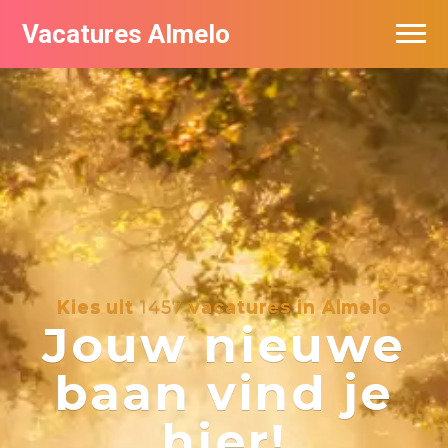
Vacatures Almelo
Vacatures per bedrijf
De populairste vacatures in Almelo
Nieuwsbrief feed
Kies uit
1457
vacatures in Almelo
Jouw nieuwe
baan vind je
hier!