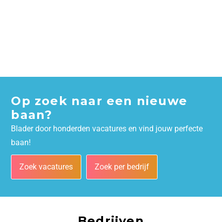
Op zoek naar een nieuwe
baan?
Blader door honderden vacatures en vind jouw perfecte
baan!
Zoek vacatures
Zoek per bedrijf
Bedrijven