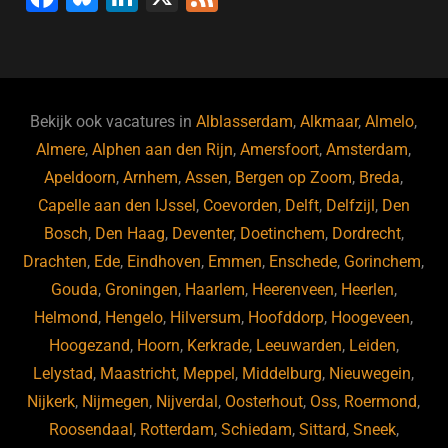
a
u
n
e
c
e
k
e
e
s
e
d
b
ky
dI
Bekijk ook vacatures in
Alblasserdam
,
Alkmaar
,
Almelo
,
o
n
Almere
,
Alphen aan den Rijn
,
Amersfoort
,
Amsterdam
,
Apeldoorn
,
Arnhem
,
Assen
,
Bergen op Zoom
,
Breda
,
o
Capelle aan den IJssel
,
Coevorden
,
Delft
,
Delfzijl
,
Den
k
Bosch
,
Den Haag
,
Deventer
,
Doetinchem
,
Dordrecht
,
Drachten
,
Ede
,
Eindhoven
,
Emmen
,
Enschede
,
Gorinchem
,
Gouda
,
Groningen
,
Haarlem
,
Heerenveen
,
Heerlen
,
Helmond
,
Hengelo
,
Hilversum
,
Hoofddorp
,
Hoogeveen
,
Hoogezand
,
Hoorn
,
Kerkrade
,
Leeuwarden
,
Leiden
,
Lelystad
,
Maastricht
,
Meppel
,
Middelburg
,
Nieuwegein
,
Nijkerk
,
Nijmegen
,
Nijverdal
,
Oosterhout
,
Oss
,
Roermond
,
Roosendaal
,
Rotterdam
,
Schiedam
,
Sittard
,
Sneek
,