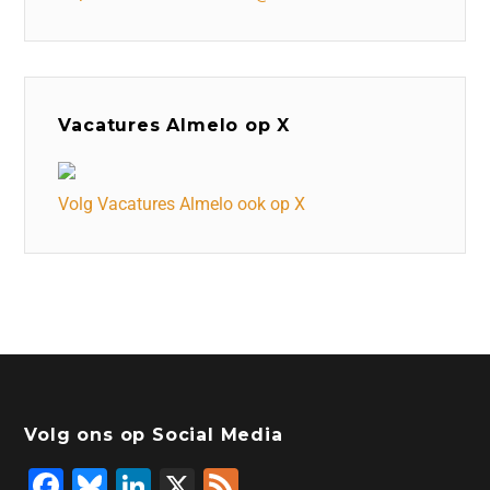
Vacatures Almelo op X
Volg Vacatures Almelo ook op X
Volg ons op Social Media
F
Bl
Li
X
F