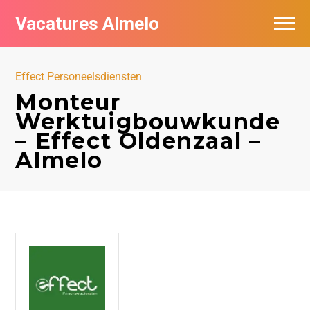
Vacatures Almelo
Vacatures per bedrijf
Effect Personeelsdiensten
De populairste vacatures in Almelo
Monteur
Werktuigbouwkunde
Nieuwsbrief feed
– Effect Oldenzaal –
Almelo