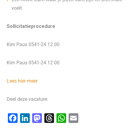
voelt.
Sollicitatieprocedure
Kim Paus 0541-24 12 00
Kim Paus 0541-24 12 00
Lees hier meer
Deel deze vacature:
F
Li
M
T
W
E
a
n
a
hr
h
m