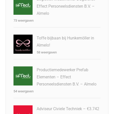
Effect Personeelsdiensten B.V. –
Almelo
73 weergaven
Toffe bijbaan bij Hunkemöller in
Almelo!
58 weergaven
Productiemedewerker Prefab
Elementen – Effect
Personeelsdiensten B.V. – Almelo
54 weergaven
Adviseur Civiele Techniek – €3.742