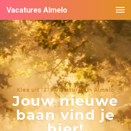
Vacatures Almelo
Vacatures per bedrijf
De populairste vacatures in Almelo
Nieuwsbrief feed
Kies uit
1279
vacatures in Almelo
Jouw nieuwe
baan vind je
hier!