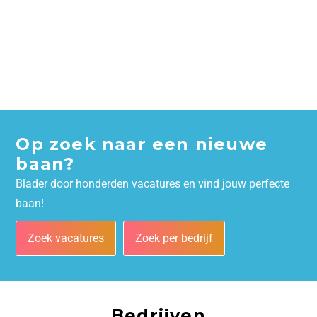
Op zoek naar een nieuwe
baan?
Blader door honderden vacatures en vind jouw perfecte
baan!
Zoek vacatures
Zoek per bedrijf
Bedrijven