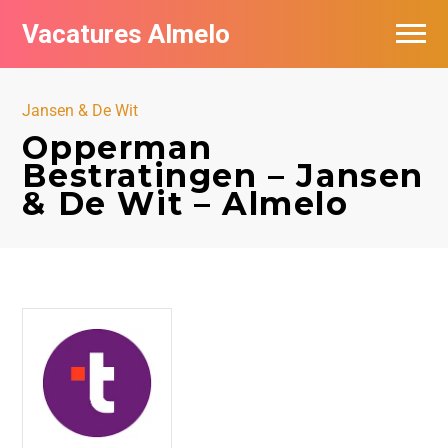
Vacatures Almelo
Vacatures per bedrijf
Jansen & De Wit
De populairste vacatures in Almelo
Opperman
Bestratingen – Jansen
Nieuwsbrief feed
& De Wit – Almelo