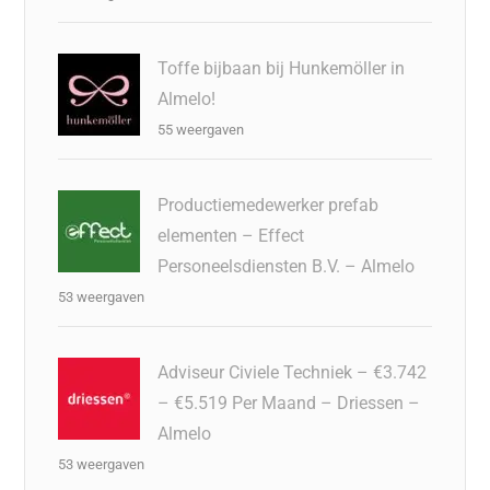
Toffe bijbaan bij Hunkemöller in
Almelo!
55 weergaven
Productiemedewerker prefab
elementen – Effect
Personeelsdiensten B.V. – Almelo
53 weergaven
Adviseur Civiele Techniek – €3.742
– €5.519 Per Maand – Driessen –
Almelo
53 weergaven