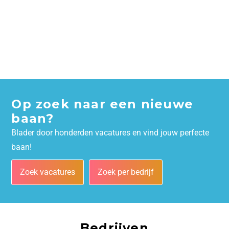
Op zoek naar een nieuwe
baan?
Blader door honderden vacatures en vind jouw perfecte
baan!
Zoek vacatures
Zoek per bedrijf
Bedrijven