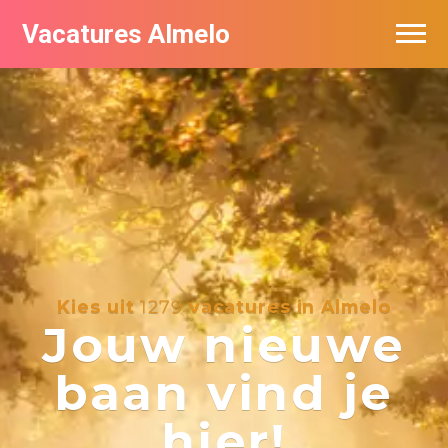
Vacatures Almelo
Vacatures per bedrijf
De populairste vacatures in Almelo
Nieuwsbrief feed
Kies uit
1279
vacatures in Almelo
Jouw nieuwe
baan vind je
hier!