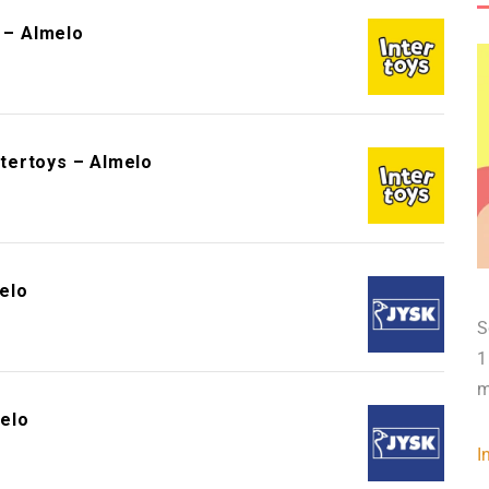
s – Almelo
ntertoys – Almelo
elo
S
1
m
elo
I