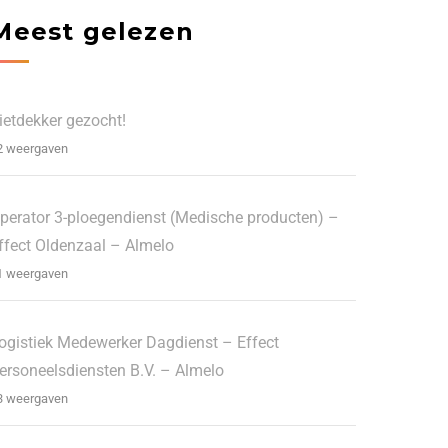
Meest gelezen
ietdekker gezocht!
2 weergaven
perator 3-ploegendienst (Medische producten) –
ffect Oldenzaal – Almelo
1 weergaven
ogistiek Medewerker Dagdienst – Effect
ersoneelsdiensten B.V. – Almelo
3 weergaven