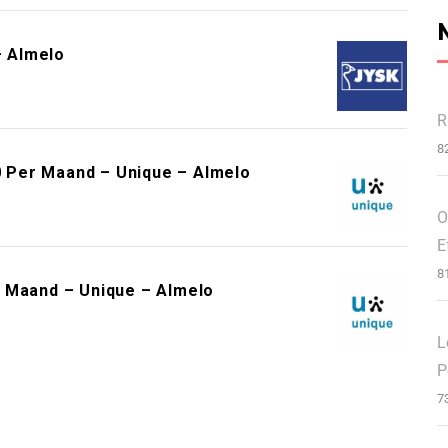
 Almelo
R
8
 Per Maand – Unique – Almelo
O
E
8
r Maand – Unique – Almelo
L
P
7