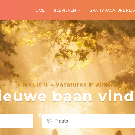
HOME
BEDRIJVEN
GRATIS VACATURE PLA
Kies uit
1114
vacatures in Almelo
euwe baan vind 