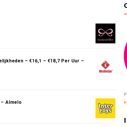
!
jkheden – €16,1 – €18,7 Per Uur –
P
s – Almelo
K