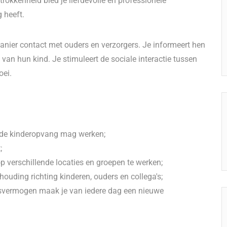
rokkenheid bied je liefdevolle en professionele
 heeft.
nier contact met ouders en verzorgers. Je informeert hen
van hun kind. Je stimuleert de sociale interactie tussen
oei.
n de kinderopvang mag werken;
;
op verschillende locaties en groepen te werken;
ouding richting kinderen, ouders en collega's;
ngsvermogen maak je van iedere dag een nieuwe