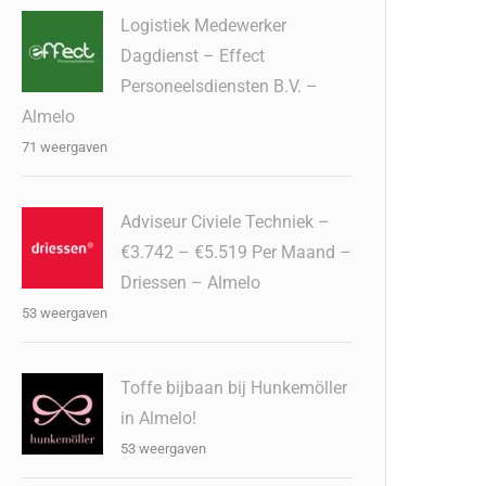
Logistiek Medewerker
Dagdienst – Effect
Personeelsdiensten B.V. –
Almelo
71 weergaven
Adviseur Civiele Techniek –
€3.742 – €5.519 Per Maand –
Driessen – Almelo
53 weergaven
Toffe bijbaan bij Hunkemöller
in Almelo!
53 weergaven