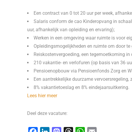
Een contract van 0 tot 20 uur per week, afhanke
Salaris conform de cao Kinderopvang in schaal 
uur, afhankelijk van opleiding en ervaring);
Werken in een omgeving waar ruimte is voor eige
Opleidingsmogelijkheden en ruimte om door te
Reiskostenvergoeding, een tegemoetkoming in d
210 vakantie- en verlofuren (op basis van 36 uu
Pensioenopbouw via Pensioenfonds Zorg en We
Een aantrekkelijke duurzame vervoersregeling, zo
8% vakantietoeslag en 8% eindejaarsuitkering.
Lees hier meer
Deel deze vacature:
F
Li
M
T
W
E