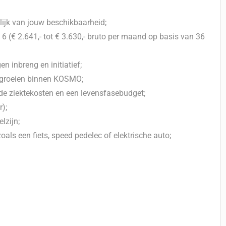
lijk van jouw beschikbaarheid;
6 (€ 2.641,- tot € 3.630,- bruto per maand op basis van 36
n inbreng en initiatief;
 groeien binnen KOSMO;
e ziektekosten en een levensfasebudget;
r);
lzijn;
als een fiets, speed pedelec of elektrische auto;