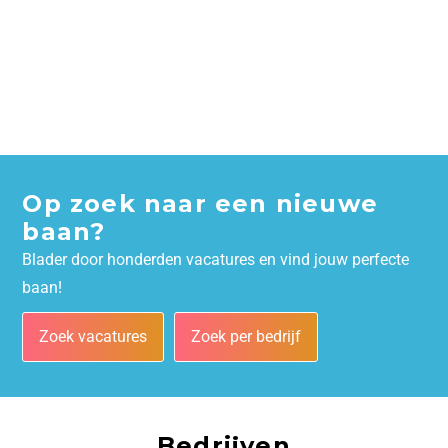
Op zoek naar een nieuwe
baan?
Blader door honderden vacatures en vind jouw perfecte
baan!
Zoek vacatures
Zoek per bedrijf
Bedrijven