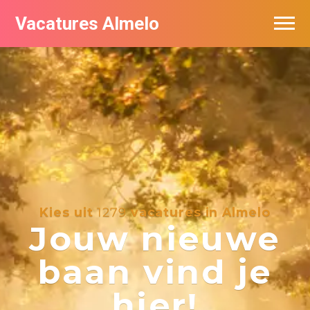
Vacatures Almelo
Vacatures per bedrijf
De populairste vacatures in Almelo
Nieuwsbrief feed
Kies uit
1279
vacatures in Almelo
Jouw nieuwe
baan vind je
hier!