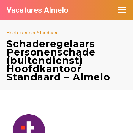
Vacatures Almelo
Vacatures per bedrijf
Hoofdkantoor Standaard
De populairste vacatures in Almelo
Schaderegelaars
Personenschade
Nieuwsbrief feed
(buitendienst) –
Hoofdkantoor
Standaard – Almelo