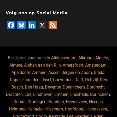
Volg ons op Social Media
F
Bl
Li
X
F
a
u
n
e
c
e
k
e
e
s
e
d
b
ky
dI
Bekijk ook vacatures in
Alblasserdam
,
Alkmaar
,
Almelo
,
o
n
Almere
,
Alphen aan den Rijn
,
Amersfoort
,
Amsterdam
,
Apeldoorn
,
Arnhem
,
Assen
,
Bergen op Zoom
,
Breda
,
o
Capelle aan den IJssel
,
Coevorden
,
Delft
,
Delfzijl
,
Den
k
Bosch
,
Den Haag
,
Deventer
,
Doetinchem
,
Dordrecht
,
Drachten
,
Ede
,
Eindhoven
,
Emmen
,
Enschede
,
Gorinchem
,
Gouda
,
Groningen
,
Haarlem
,
Heerenveen
,
Heerlen
,
Helmond
,
Hengelo
,
Hilversum
,
Hoofddorp
,
Hoogeveen
,
Hoogezand
,
Hoorn
,
Kerkrade
,
Leeuwarden
,
Leiden
,