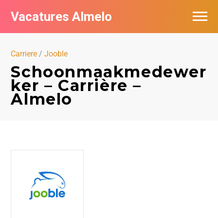
Vacatures Almelo
Vacatures per bedrijf
Carriere
/
Jooble
De populairste vacatures in Almelo
Schoonmaakmedewer
ker – Carrière –
Nieuwsbrief feed
Almelo