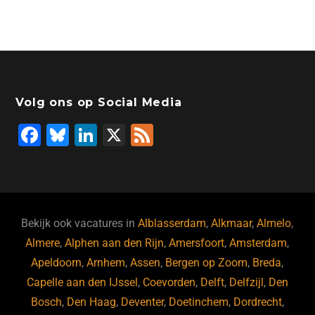
Volg ons op Social Media
F
Bl
Li
X
F
a
u
n
e
c
e
k
e
e
s
e
d
b
ky
dI
Bekijk ook vacatures in
Alblasserdam
,
Alkmaar
,
Almelo
,
o
n
Almere
,
Alphen aan den Rijn
,
Amersfoort
,
Amsterdam
,
Apeldoorn
,
Arnhem
,
Assen
,
Bergen op Zoom
,
Breda
,
o
Capelle aan den IJssel
,
Coevorden
,
Delft
,
Delfzijl
,
Den
k
Bosch
,
Den Haag
,
Deventer
,
Doetinchem
,
Dordrecht
,