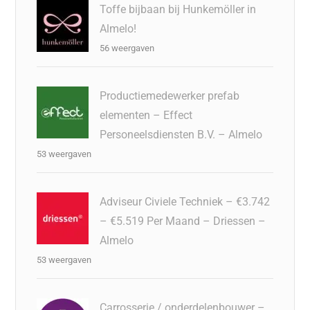
Toffe bijbaan bij Hunkemöller in
Almelo!
56 weergaven
Productiemedewerker prefab
elementen – Effect
Personeelsdiensten B.V. – Almelo
53 weergaven
Adviseur Civiele Techniek – €3.742
– €5.519 Per Maand – Driessen –
Almelo
53 weergaven
Carrosserie / onderdelenbouwer –