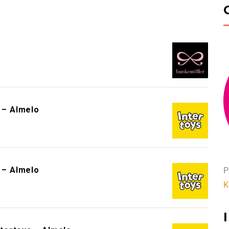
!
s – Almelo
s – Almelo
P
K