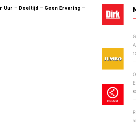
 Uur – Deeltijd – Geen Ervaring –
G
A
1
O
E
8
R
8