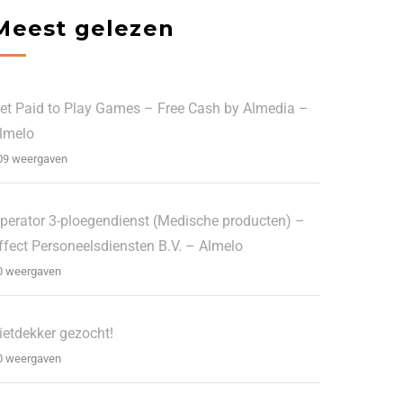
Meest gelezen
et Paid to Play Games – Free Cash by Almedia –
lmelo
09 weergaven
perator 3-ploegendienst (Medische producten) –
ffect Personeelsdiensten B.V. – Almelo
0 weergaven
ietdekker gezocht!
0 weergaven