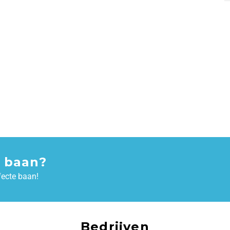
 baan?
fecte baan!
Bedrijven