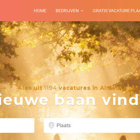
HOME
BEDRIJVEN
GRATIS VACATURE PLA
Kies uit
1194
vacatures in Almelo
euwe baan vind 