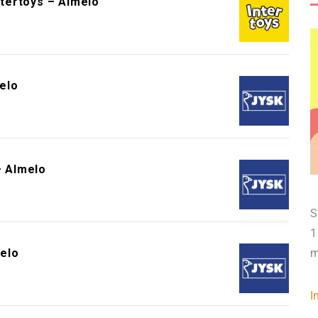
ntertoys – Almelo
elo
 Almelo
S
1
elo
m
I