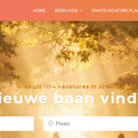
HOME
BEDRIJVEN
GRATIS VACATURE PLA
Kies uit
1194
vacatures in Almelo
euwe baan vind 