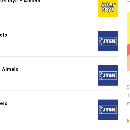
ntertoys – Almelo
elo
 Almelo
S
1
elo
m
I