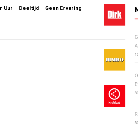
 Uur – Deeltijd – Geen Ervaring –
G
A
1
O
E
8
R
8