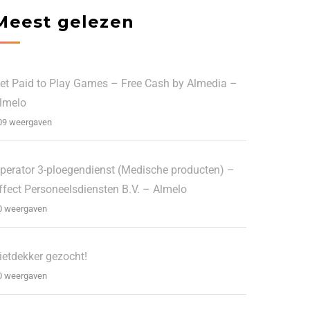
Meest gelezen
et Paid to Play Games – Free Cash by Almedia –
lmelo
09 weergaven
perator 3-ploegendienst (Medische producten) –
ffect Personeelsdiensten B.V. – Almelo
0 weergaven
ietdekker gezocht!
0 weergaven