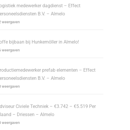
ogistiek medewerker dagdienst – Effect
ersoneelsdiensten B.V. – Almelo
2 weergaven
offe bijbaan bij Hunkemöller in Almelo!
6 weergaven
roductiemedewerker prefab elementen – Effect
ersoneelsdiensten B.V. – Almelo
3 weergaven
dviseur Civiele Techniek – €3.742 – €5.519 Per
aand – Driessen – Almelo
3 weergaven