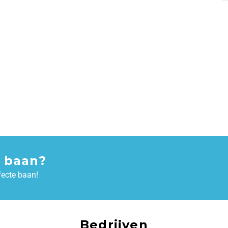
 baan?
fecte baan!
Bedrijven