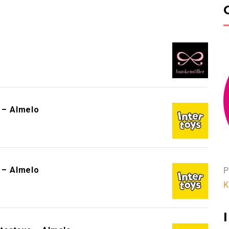
!
s – Almelo
s – Almelo
P
K