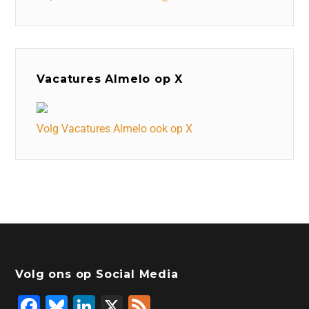
Vacatures Almelo op X
Volg Vacatures Almelo ook op X
Volg ons op Social Media
F
Bl
Li
X
F