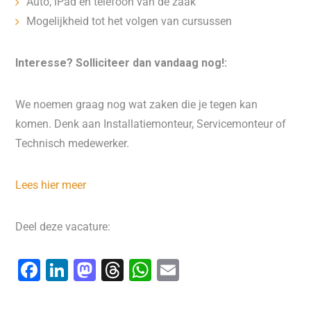
Auto, iPad en telefoon van de zaak
Mogelijkheid tot het volgen van cursussen
Interesse? Solliciteer dan vandaag nog!:
We noemen graag nog wat zaken die je tegen kan
komen. Denk aan Installatiemonteur, Servicemonteur of
Technisch medewerker.
Lees hier meer
Deel deze vacature:
F
Li
M
T
W
E
a
n
a
hr
h
m