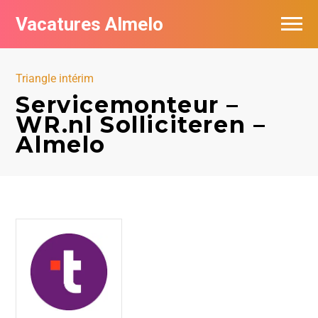
Vacatures Almelo
Vacatures per bedrijf
Triangle intérim
De populairste vacatures in Almelo
Servicemonteur –
WR.nl Solliciteren –
Nieuwsbrief feed
Almelo