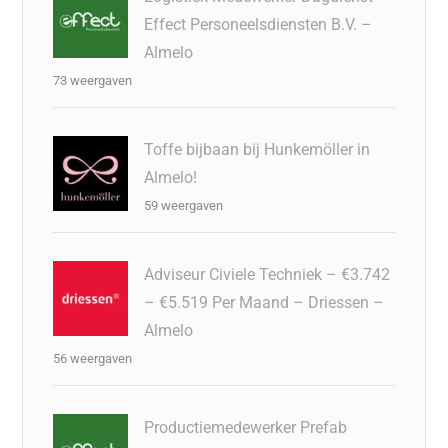
Effect Personeelsdiensten B.V. –
Almelo
73 weergaven
Toffe bijbaan bij Hunkemöller in
Almelo!
59 weergaven
Adviseur Civiele Techniek – €3.742
– €5.519 Per Maand – Driessen –
Almelo
56 weergaven
Productiemedewerker Prefab