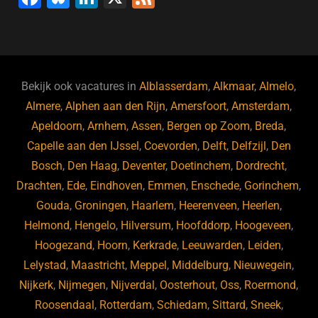
a
u
n
e
c
e
k
e
e
s
e
d
b
ky
dI
Bekijk ook vacatures in
Alblasserdam
,
Alkmaar
,
Almelo
,
o
n
Almere
,
Alphen aan den Rijn
,
Amersfoort
,
Amsterdam
,
Apeldoorn
,
Arnhem
,
Assen
,
Bergen op Zoom
,
Breda
,
o
Capelle aan den IJssel
,
Coevorden
,
Delft
,
Delfzijl
,
Den
k
Bosch
,
Den Haag
,
Deventer
,
Doetinchem
,
Dordrecht
,
Drachten
,
Ede
,
Eindhoven
,
Emmen
,
Enschede
,
Gorinchem
,
Gouda
,
Groningen
,
Haarlem
,
Heerenveen
,
Heerlen
,
Helmond
,
Hengelo
,
Hilversum
,
Hoofddorp
,
Hoogeveen
,
Hoogezand
,
Hoorn
,
Kerkrade
,
Leeuwarden
,
Leiden
,
Lelystad
,
Maastricht
,
Meppel
,
Middelburg
,
Nieuwegein
,
Nijkerk
,
Nijmegen
,
Nijverdal
,
Oosterhout
,
Oss
,
Roermond
,
Roosendaal
,
Rotterdam
,
Schiedam
,
Sittard
,
Sneek
,