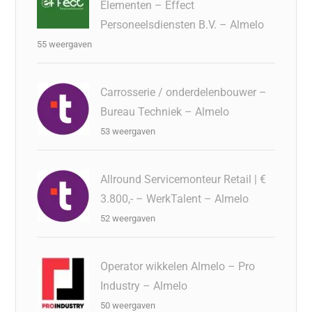
Elementen – Effect
Personeelsdiensten B.V. – Almelo
55 weergaven
Carrosserie / onderdelenbouwer –
Bureau Techniek – Almelo
53 weergaven
Allround Servicemonteur Retail | €
3.800,- – WerkTalent – Almelo
52 weergaven
Operator wikkelen Almelo – Pro
Industry – Almelo
50 weergaven