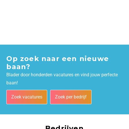
Op zoek naar een nieuwe
baan?
Blader door honderden vacatures en vind jouw perfecte
baan!
Zoek vacatures
Zoek per bedrijf
Bedrijven