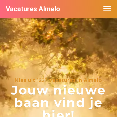
Vacatures Almelo
Vacatures per bedrijf
De populairste vacatures in Almelo
Nieuwsbrief feed
Kies uit
1227
vacatures in Almelo
Jouw nieuwe
baan vind je
hier!