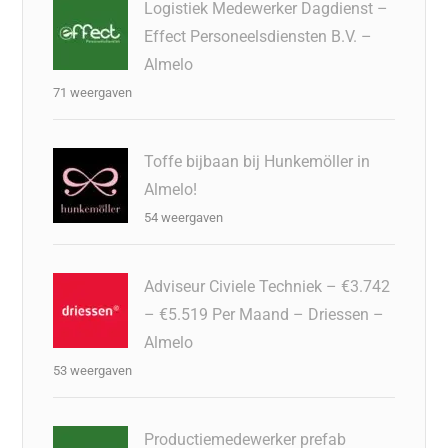
Logistiek Medewerker Dagdienst –
Effect Personeelsdiensten B.V. –
Almelo
71 weergaven
Toffe bijbaan bij Hunkemöller in
Almelo!
54 weergaven
Adviseur Civiele Techniek – €3.742
– €5.519 Per Maand – Driessen –
Almelo
53 weergaven
Productiemedewerker prefab