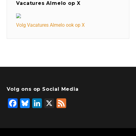
Vacatures Almelo op X
Volg Vacatures Almelo ook op X
Volg ons op Social Media
F
Bl
Li
X
F
a
u
n
e
c
e
k
e
e
s
e
d