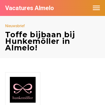
Vacatures Almelo
Vacatures per bedrijf
Nieuwsbrief
De populairste vacatures in Almelo
Toffe bijbaan bij
Hunkemöller in
Nieuwsbrief feed
Almelo!