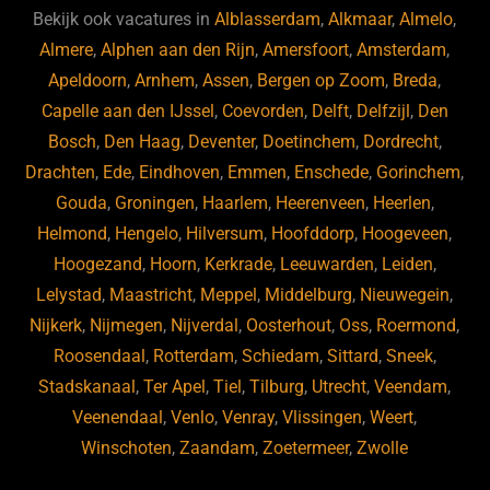
b
ky
dI
Bekijk ook vacatures in
Alblasserdam
,
Alkmaar
,
Almelo
,
o
n
Almere
,
Alphen aan den Rijn
,
Amersfoort
,
Amsterdam
,
Apeldoorn
,
Arnhem
,
Assen
,
Bergen op Zoom
,
Breda
,
o
Capelle aan den IJssel
,
Coevorden
,
Delft
,
Delfzijl
,
Den
k
Bosch
,
Den Haag
,
Deventer
,
Doetinchem
,
Dordrecht
,
Drachten
,
Ede
,
Eindhoven
,
Emmen
,
Enschede
,
Gorinchem
,
Gouda
,
Groningen
,
Haarlem
,
Heerenveen
,
Heerlen
,
Helmond
,
Hengelo
,
Hilversum
,
Hoofddorp
,
Hoogeveen
,
Hoogezand
,
Hoorn
,
Kerkrade
,
Leeuwarden
,
Leiden
,
Lelystad
,
Maastricht
,
Meppel
,
Middelburg
,
Nieuwegein
,
Nijkerk
,
Nijmegen
,
Nijverdal
,
Oosterhout
,
Oss
,
Roermond
,
Roosendaal
,
Rotterdam
,
Schiedam
,
Sittard
,
Sneek
,
Stadskanaal
,
Ter Apel
,
Tiel
,
Tilburg
,
Utrecht
,
Veendam
,
Veenendaal
,
Venlo
,
Venray
,
Vlissingen
,
Weert
,
Winschoten
,
Zaandam
,
Zoetermeer
,
Zwolle