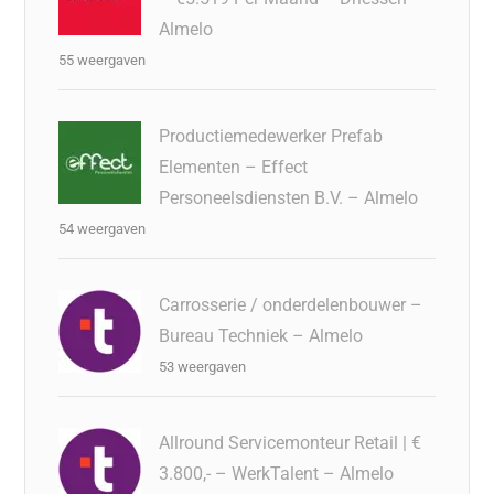
Almelo
55 weergaven
Productiemedewerker Prefab
Elementen – Effect
Personeelsdiensten B.V. – Almelo
54 weergaven
Carrosserie / onderdelenbouwer –
Bureau Techniek – Almelo
53 weergaven
Allround Servicemonteur Retail | €
3.800,- – WerkTalent – Almelo