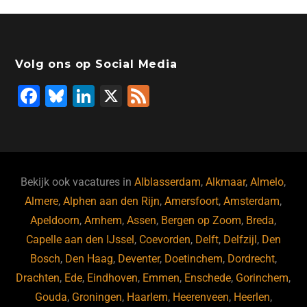
Volg ons op Social Media
F
Bl
Li
X
F
a
u
n
e
c
e
k
e
e
s
e
d
b
ky
dI
Bekijk ook vacatures in
Alblasserdam
,
Alkmaar
,
Almelo
,
o
n
Almere
,
Alphen aan den Rijn
,
Amersfoort
,
Amsterdam
,
Apeldoorn
,
Arnhem
,
Assen
,
Bergen op Zoom
,
Breda
,
o
Capelle aan den IJssel
,
Coevorden
,
Delft
,
Delfzijl
,
Den
k
Bosch
,
Den Haag
,
Deventer
,
Doetinchem
,
Dordrecht
,
Drachten
,
Ede
,
Eindhoven
,
Emmen
,
Enschede
,
Gorinchem
,
Gouda
,
Groningen
,
Haarlem
,
Heerenveen
,
Heerlen
,