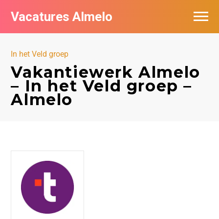
Vacatures Almelo
Vacatures per bedrijf
In het Veld groep
De populairste vacatures in Almelo
Vakantiewerk Almelo
– In het Veld groep –
Nieuwsbrief feed
Almelo