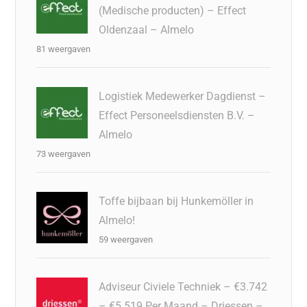
(Medische producten) – Effect
Oldenzaal – Almelo
81 weergaven
Logistiek Medewerker Dagdienst –
Effect Personeelsdiensten B.V. –
Almelo
73 weergaven
Toffe bijbaan bij Hunkemöller in
Almelo!
59 weergaven
Adviseur Civiele Techniek – €3.742
– €5.519 Per Maand – Driessen –