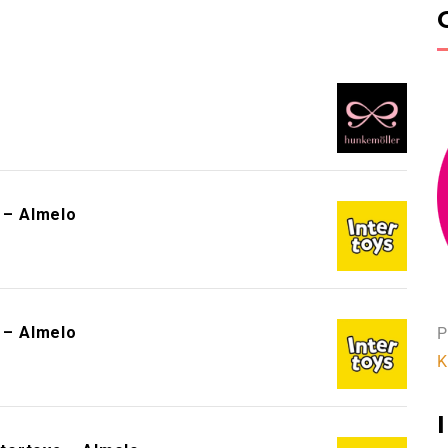
!
s – Almelo
s – Almelo
P
K