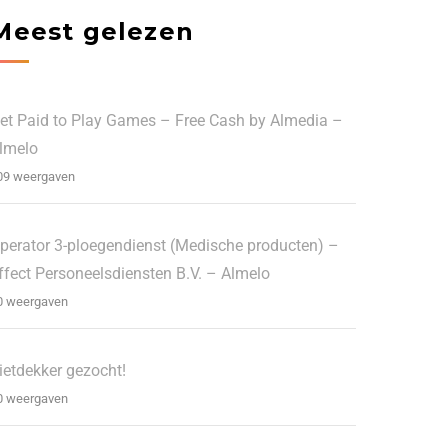
Meest gelezen
et Paid to Play Games – Free Cash by Almedia –
lmelo
09 weergaven
perator 3-ploegendienst (Medische producten) –
ffect Personeelsdiensten B.V. – Almelo
0 weergaven
ietdekker gezocht!
0 weergaven