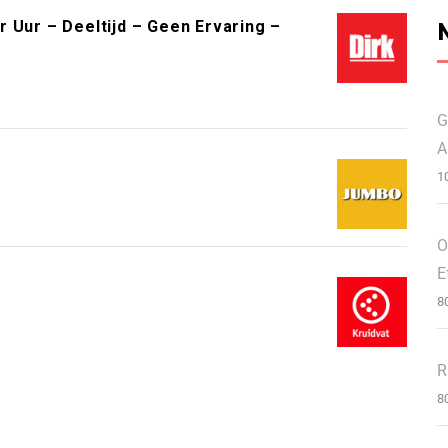
 Uur – Deeltijd – Geen Ervaring –
G
A
1
O
E
8
R
8