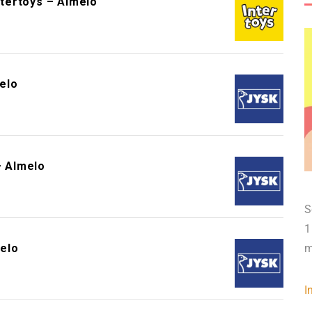
ntertoys – Almelo
elo
 Almelo
S
1
elo
m
I