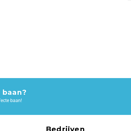
 baan?
fecte baan!
Bedrijven