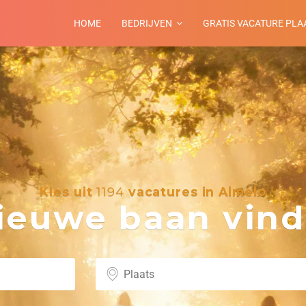
HOME
BEDRIJVEN
GRATIS VACATURE PLA
Kies uit
1194
vacatures in Almelo
euwe baan vind 