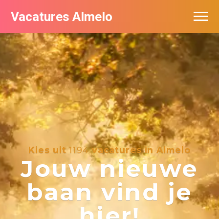
Vacatures Almelo
Vacatures per bedrijf
De populairste vacatures in Almelo
Nieuwsbrief feed
Kies uit
1194
vacatures in Almelo
Jouw nieuwe
baan vind je
hier!