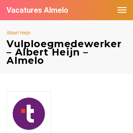
Vacatures Almelo
Vacatures per bedrijf
Albert Heijn
De populairste vacatures in Almelo
Vulploegmedewerker
– Albert Heijn –
Nieuwsbrief feed
Almelo